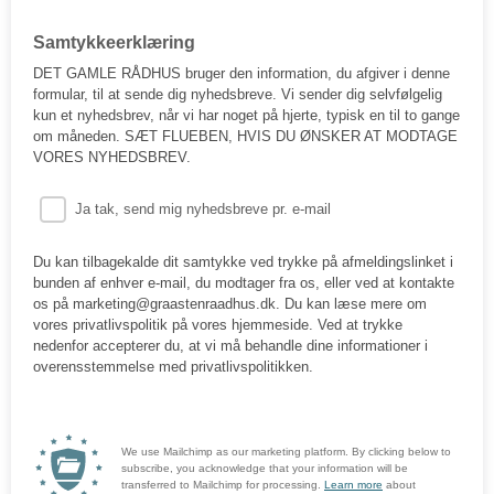
Samtykkeerklæring
DET GAMLE RÅDHUS bruger den information, du afgiver i denne
formular, til at sende dig nyhedsbreve. Vi sender dig selvfølgelig
kun et nyhedsbrev, når vi har noget på hjerte, typisk en til to gange
om måneden. SÆT FLUEBEN, HVIS DU ØNSKER AT MODTAGE
VORES NYHEDSBREV.
Ja tak, send mig nyhedsbreve pr. e-mail
Du kan tilbagekalde dit samtykke ved trykke på afmeldingslinket i
bunden af enhver e-mail, du modtager fra os, eller ved at kontakte
os på marketing@graastenraadhus.dk. Du kan læse mere om
vores privatlivspolitik på vores hjemmeside. Ved at trykke
nedenfor accepterer du, at vi må behandle dine informationer i
overensstemmelse med privatlivspolitikken.
We use Mailchimp as our marketing platform. By clicking below to
subscribe, you acknowledge that your information will be
transferred to Mailchimp for processing.
Learn more
about